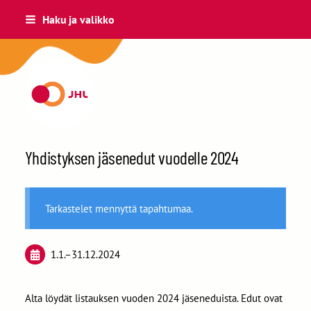
Siirry
Haku ja valikko
sivun
sisältöön
Kouvolan JHL ry 29
Yhdistyksen jäsenedut vuodelle 2024
Tarkastelet mennyttä tapahtumaa.
1.1.
–
31.12.2024
Alta löydät listauksen vuoden 2024 jäseneduista. Edut ovat