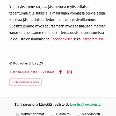
Yhdistyksemme tarjoaa jäsenetuna myös erilaisia
tapahtumia, tilaisuuksia ja määräajan voimassa olevia etuja.
Kaikista jäseneduista tiedotetaan verkkosivuillamme.
Suosittelemme myös seuraamaan myös sosiaalisen median
kanaviamme. Jaamme monesti tietoa uusista tapahtumista
ja eduista ensimmäisenä
Facebookissa
sekä
Instagramissa
.
©
Kouvolan JHL ry 29
Tietosuojaseloste
Evästeet
Facebook
Instagram
Tehty Yhdistysavaimella
Tällä sivustolla käytetään evästeitä.
Lue lisää evästeistä.
Valitse käytettävät evästeet
Välttämättömät
Tilastointi
Markkinointi