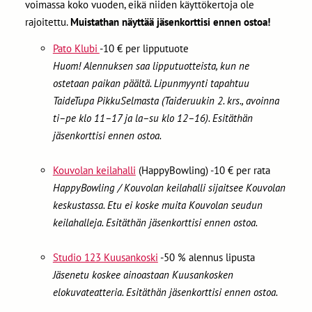
voimassa koko vuoden, eikä niiden käyttökertoja ole
rajoitettu.
Muistathan näyttää jäsenkorttisi ennen ostoa!
Pato Klubi
-10 € per lipputuote
Huom! Alennuksen saa lipputuotteista, kun ne
ostetaan paikan päältä. Lipunmyynti tapahtuu
TaideTupa PikkuSelmasta (Taideruukin 2. krs., avoinna
ti–pe klo 11–17 ja la–su klo 12–16). Esitäthän
jäsenkorttisi ennen ostoa.
Kouvolan keilahalli
(HappyBowling) -10 € per rata
HappyBowling / Kouvolan keilahalli sijaitsee Kouvolan
keskustassa. Etu ei koske muita Kouvolan seudun
keilahalleja. Esitäthän jäsenkorttisi ennen ostoa.
Studio 123 Kuusankoski
-50 % alennus lipusta
Jäsenetu koskee ainoastaan Kuusankosken
elokuvateatteria. Esitäthän jäsenkorttisi ennen ostoa.