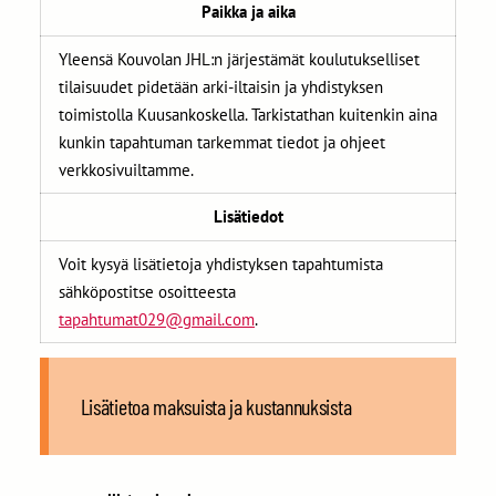
Paikka ja aika
Yleensä Kouvolan JHL:n järjestämät koulutukselliset
tilaisuudet pidetään arki-iltaisin ja yhdistyksen
toimistolla Kuusankoskella. Tarkistathan kuitenkin aina
kunkin tapahtuman tarkemmat tiedot ja ohjeet
verkkosivuiltamme.
Lisätiedot
Voit kysyä lisätietoja yhdistyksen tapahtumista
sähköpostitse osoitteesta
tapahtumat029@gmail.com
.
Lisätietoa maksuista ja kustannuksista