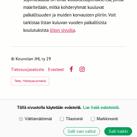
määritellään, mitkä kohderyhmät kuuluvat
palkallisuuden ja muiden korvausten piiriin. Voit
tarkistaa listan kuluvan vuoden palkallisista
koulutuksista
liiton sivuilta
.
©
Kouvolan JHL ry 29
Tietosuojaseloste
Evästeet
Facebook
Instagram
Tehty Yhdistysavaimella
Tällä sivustolla käytetään evästeitä.
Lue lisää evästeistä.
Valitse käytettävät evästeet
Välttämättömät
Tilastointi
Markkinointi
Salli vain valitut
Salli kaikki