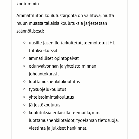
kootummin.
Ammattiliiton koulutustarjonta on vaihtuva, mutta
muun muassa tällaisia koulutuksia järjestetään
säännöllisesti:
uusille jäsenille tarkoitetut, teemoitetut JHL
tutuksi -kurssit
ammatilliset opintopäivät
edunvalvonnan ja yhteistoiminnan
johdantokurssit
luottamushenkilökoulutus
työsuojelukoulutus
yhteistoimintakoulutus
järjestökoulutus
koulutuksia erilaisilla teemoilla, mm.
luottamushenkilötaidot, työelämän tietosuoja,
viestintä ja julkiset hankinnat.