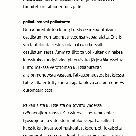
toimitetaan taloudenhoitajalle.
palkallista vai palkatonta
Niin ammattiliiton kuin yhdistyksen koulutuksiin
osallistuminen tapahtuu yleensä vapaa-ajalla. Et siis
voi lähtökohtaisesti saada palkkaa kurssille
osallistumisesta. Ammattiliitolta voi kuitenkin hakea
kurssitukea arkipäivinä pidettäviltä järjestökursseilta.
Liitto maksaa verottoman kurssiapurahan
ansionmenetystä vastaan. Palkattomuustodistuksessa
tulee olla eritelty kurssin ajalta oleva ansionmenetys
euromääräisesti.
Palkallisista kursseista on sovittu yhdessä
työnantajien kanssa. Kurssit ovat luottamusmies-,
työsuojelu- ja yhteistoimintakursseja. Palkalliset
kurssit kuuluvat sopimuskoulutukseen, eli jokaisella
sopimusalalla on omat koulutussopimuksensa, joissa