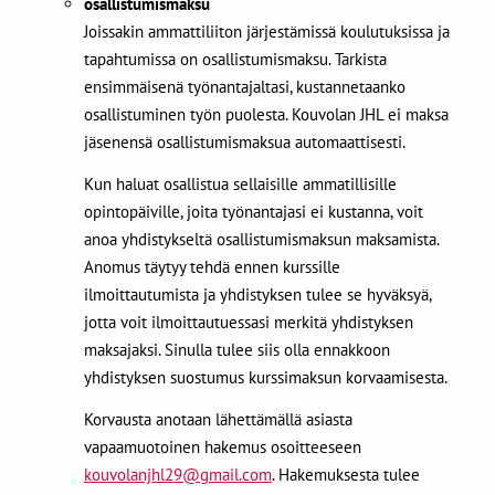
osallistumismaksu
Joissakin ammattiliiton järjestämissä koulutuksissa ja
tapahtumissa on osallistumismaksu. Tarkista
ensimmäisenä työnantajaltasi, kustannetaanko
osallistuminen työn puolesta. Kouvolan JHL ei maksa
jäsenensä osallistumismaksua automaattisesti.
Kun haluat osallistua sellaisille ammatillisille
opintopäiville, joita työnantajasi ei kustanna, voit
anoa yhdistykseltä osallistumismaksun maksamista.
Anomus täytyy tehdä ennen kurssille
ilmoittautumista ja yhdistyksen tulee se hyväksyä,
jotta voit ilmoittautuessasi merkitä yhdistyksen
maksajaksi. Sinulla tulee siis olla ennakkoon
yhdistyksen suostumus kurssimaksun korvaamisesta.
Korvausta anotaan lähettämällä asiasta
vapaamuotoinen hakemus osoitteeseen
kouvolanjhl29@gmail.com
. Hakemuksesta tulee