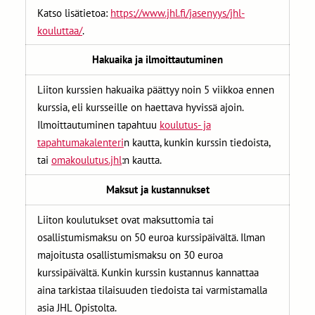
Katso lisätietoa:
https://www.jhl.fi/jasenyys/jhl-
kouluttaa/
.
Hakuaika ja ilmoittautuminen
Liiton kurssien hakuaika päättyy noin 5 viikkoa ennen
kurssia, eli kursseille on haettava hyvissä ajoin.
Ilmoittautuminen tapahtuu
koulutus- ja
tapahtumakalenteri
n kautta, kunkin kurssin tiedoista,
tai
omakoulutus.jhl
:n kautta.
Maksut ja kustannukset
Liiton koulutukset ovat maksuttomia tai
osallistumismaksu on 50 euroa kurssipäivältä. Ilman
majoitusta osallistumismaksu on 30 euroa
kurssipäivältä. Kunkin kurssin kustannus kannattaa
aina tarkistaa tilaisuuden tiedoista tai varmistamalla
asia JHL Opistolta.