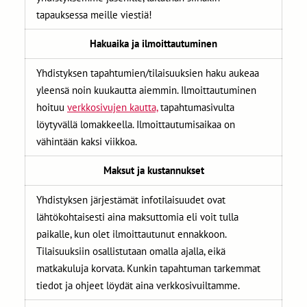
tapauksessa meille viestiä!
Hakuaika ja ilmoittautuminen
Yhdistyksen tapahtumien/tilaisuuksien haku aukeaa
yleensä noin kuukautta aiemmin. Ilmoittautuminen
hoituu
verkkosivujen kautta,
tapahtumasivulta
löytyvällä lomakkeella. Ilmoittautumisaikaa on
vähintään kaksi viikkoa.
Maksut ja kustannukset
Yhdistyksen järjestämät infotilaisuudet ovat
lähtökohtaisesti aina maksuttomia eli voit tulla
paikalle, kun olet ilmoittautunut ennakkoon.
Tilaisuuksiin osallistutaan omalla ajalla, eikä
matkakuluja korvata. Kunkin tapahtuman tarkemmat
tiedot ja ohjeet löydät aina verkkosivuiltamme.