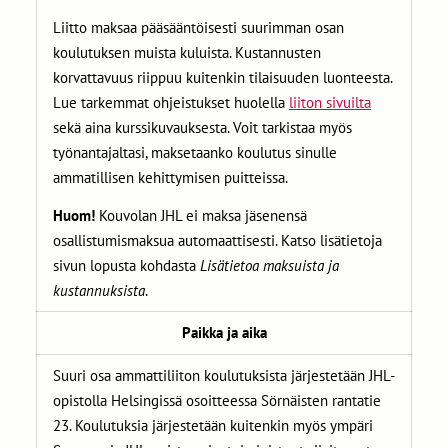
Liitto maksaa pääsääntöisesti suurimman osan
koulutuksen muista kuluista. Kustannusten
korvattavuus riippuu kuitenkin tilaisuuden luonteesta.
Lue tarkemmat ohjeistukset huolella
liiton sivuilta
sekä aina kurssikuvauksesta. Voit tarkistaa myös
työnantajaltasi, maksetaanko koulutus sinulle
ammatillisen kehittymisen puitteissa.
Huom!
Kouvolan JHL ei maksa jäsenensä
osallistumismaksua automaattisesti. Katso lisätietoja
sivun lopusta kohdasta
Lisätietoa maksuista ja
kustannuksista
.
Paikka ja aika
Suuri osa ammattiliiton koulutuksista järjestetään JHL-
opistolla Helsingissä osoitteessa Sörnäisten rantatie
23. Koulutuksia järjestetään kuitenkin myös ympäri