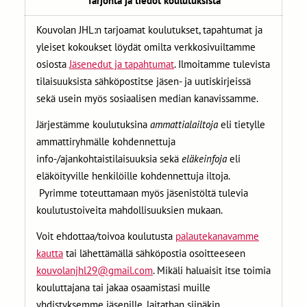
Tarjonta ja tiedot koulutuksista
Kouvolan JHL:n tarjoamat koulutukset, tapahtumat ja
yleiset kokoukset löydät omilta verkkosivuiltamme
osiosta
Jäsenedut ja tapahtumat
. Ilmoitamme tulevista
tilaisuuksista sähköpostitse jäsen- ja uutiskirjeissä
sekä usein myös sosiaalisen median kanavissamme.
Järjestämme koulutuksina
ammattialailtoja
eli tietylle
ammattiryhmälle kohdennettuja
info-/ajankohtaistilaisuuksia sekä
eläkeinfoja
eli
eläköityville henkilöille kohdennettuja iltoja.
Pyrimme toteuttamaan myös jäsenistöltä tulevia
koulutustoiveita mahdollisuuksien mukaan.
Voit ehdottaa/toivoa koulutusta
palautekanavamme
kautta
tai lähettämällä sähköpostia osoitteeseen
kouvolanjhl29@gmail.com
. Mikäli haluaisit itse toimia
kouluttajana tai jakaa osaamistasi muille
yhdistyksemme jäsenille, laitathan siinäkin