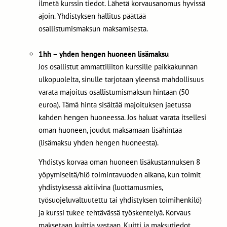
ilmetä kurssin tiedot. Lähetä korvausanomus hyvissä
ajoin. Yhdistyksen hallitus päättää
osallistumismaksun maksamisesta.
1hh – yhden hengen huoneen lisämaksu
Jos osallistut ammattiliiton kurssille paikkakunnan
ulkopuolelta, sinulle tarjotaan yleensä mahdollisuus
varata majoitus osallistumismaksun hintaan (50
euroa). Tämä hinta sisältää majoituksen jaetussa
kahden hengen huoneessa. Jos haluat varata itsellesi
oman huoneen, joudut maksamaan lisähintaa
(lisämaksu yhden hengen huoneesta).
Yhdistys korvaa oman huoneen lisäkustannuksen 8
yöpymiseltä/hlö toimintavuoden aikana, kun toimit
yhdistyksessä aktiivina (luottamusmies,
työsuojeluvaltuutettu tai yhdistyksen toimihenkilö)
ja kurssi tukee tehtävässä työskentelyä. Korvaus
maksetaan kuittia vastaan. Kuitti ja maksutiedot