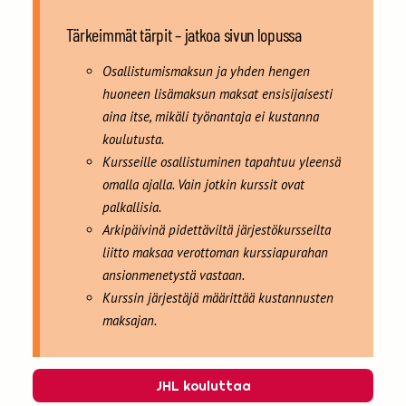
Tärkeimmät tärpit – jatkoa sivun lopussa
Osallistumismaksun ja yhden hengen
huoneen lisämaksun maksat ensisijaisesti
aina itse, mikäli työnantaja ei kustanna
koulutusta.
Kursseille osallistuminen tapahtuu yleensä
omalla ajalla. Vain jotkin kurssit ovat
palkallisia.
Arkipäivinä pidettäviltä järjestökursseilta
liitto maksaa verottoman kurssiapurahan
ansionmenetystä vastaan.
Kurssin järjestäjä määrittää kustannusten
maksajan.
JHL kouluttaa