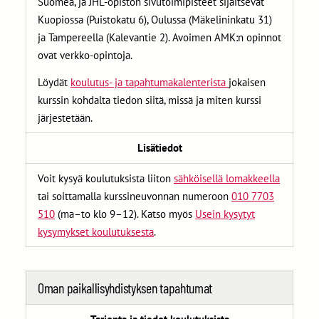
Suomea, ja JHL-opiston sivutoimipisteet sijaitsevat
Kuopiossa (Puistokatu 6), Oulussa (Mäkelininkatu 31)
ja Tampereella (Kalevantie 2). Avoimen AMK:n opinnot
ovat verkko-opintoja.
Löydät
koulutus- ja
tapahtumakalenterista
jokaisen
kurssin kohdalta tiedon siitä, missä ja miten kurssi
järjestetään.
Lisätiedot
Voit kysyä koulutuksista
liiton
sähköisellä lomakkeella
tai soittamalla kurssineuvonnan numeroon
010 7703
510
(ma–to klo 9–12). Katso myös
Usein kysytyt
kysymykset koulutuksesta
.
Oman paikallisyhdistyksen tapahtumat