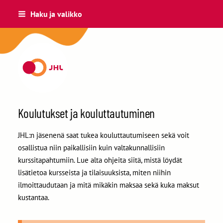
Siirry
Haku ja valikko
sivun
sisältöön
Kouvolan JHL ry 29
Koulutukset ja kouluttautuminen
JHL:n jäsenenä saat tukea kouluttautumiseen sekä voit
osallistua niin paikallisiin kuin valtakunnallisiin
kurssitapahtumiin. Lue alta ohjeita siitä, mistä löydät
lisätietoa kursseista ja tilaisuuksista, miten niihin
ilmoittaudutaan ja mitä mikäkin maksaa sekä kuka maksut
kustantaa.