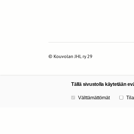
©
Kouvolan JHL ry 29
Tällä sivustolla käytetään ev
Valitse käytettävät evästeet
Välttämättömät
Tila