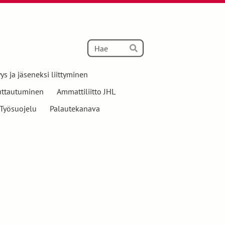
Haku
Hae
ys ja jäseneksi liittyminen
uttautuminen
Ammattiliitto JHL
Työsuojelu
Palautekanava