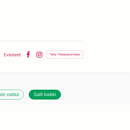
e
Evästeet
Tehty Yhdistysavaimella
Facebook
Instagram
ain valitut
Salli kaikki