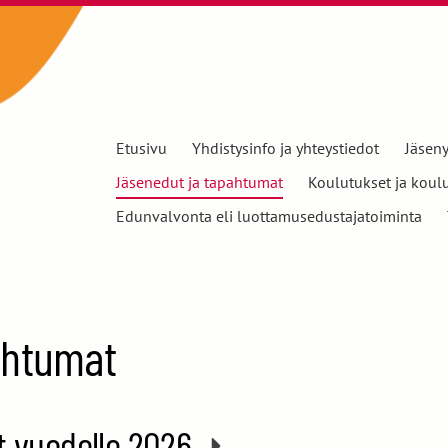
Etusivu
Yhdistysinfo ja yhteystiedot
Jäseny
Jäsenedut ja tapahtumat
Koulutukset ja koul
Edunvalvonta eli luottamusedustajatoiminta
ahtumat
t vuodelle 2026