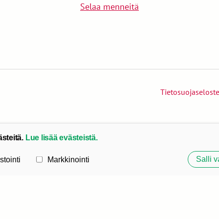
Selaa menneitä
Tietosuojaselost
ästeitä.
Lue lisää evästeistä.
Salli v
stointi
Markkinointi