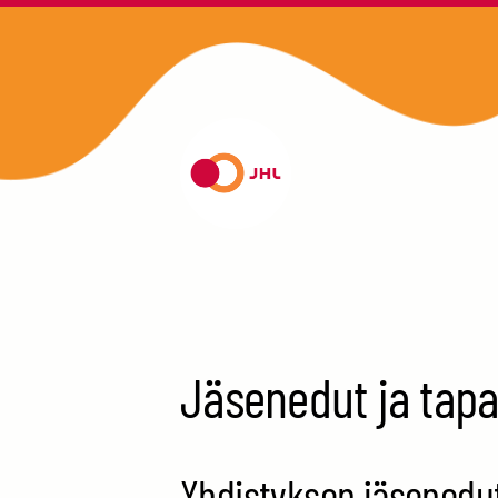
Siirry
sivun
sisältöön
Kouvolan JHL ry 29
Jäsenedut ja tap
Yhdistyksen jäsenedu