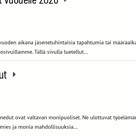
oden aikana jäsenetuhintaisia tapahtumia tai määräaikais
osivuillamme. Tällä sivulla luetellut…
dut
enedut ovat valtavan monipuoliset. Ne ulottuvat työelämän
usmies ja monia mahdollisuuksia…