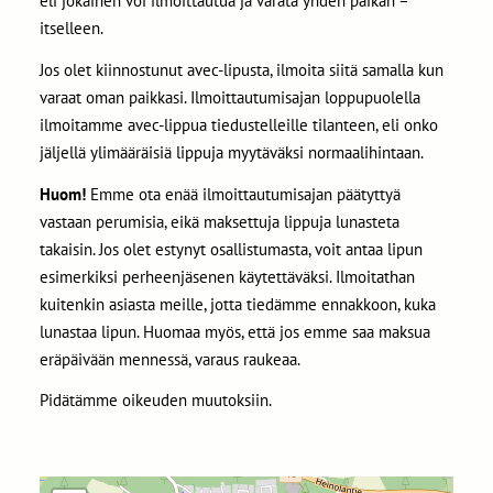
eli jokainen voi ilmoittautua ja varata yhden paikan –
itselleen.
Jos olet kiinnostunut avec-lipusta, ilmoita siitä samalla kun
varaat oman paikkasi. Ilmoittautumisajan loppupuolella
ilmoitamme avec-lippua tiedustelleille tilanteen, eli onko
jäljellä ylimääräisiä lippuja myytäväksi normaalihintaan.
Huom!
Emme ota enää ilmoittautumisajan päätyttyä
vastaan perumisia, eikä maksettuja lippuja lunasteta
takaisin. Jos olet estynyt osallistumasta, voit antaa lipun
esimerkiksi perheenjäsenen käytettäväksi. Ilmoitathan
kuitenkin asiasta meille, jotta tiedämme ennakkoon, kuka
lunastaa lipun. Huomaa myös, että jos emme saa maksua
eräpäivään mennessä, varaus raukeaa.
Pidätämme oikeuden muutoksiin.