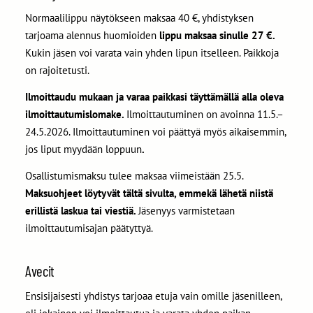
Normaalilippu näytökseen maksaa 40 €, yhdistyksen
tarjoama alennus huomioiden
lippu maksaa sinulle 27 €.
Kukin jäsen voi varata vain yhden lipun itselleen. Paikkoja
on rajoitetusti.
Ilmoittaudu mukaan ja varaa paikkasi täyttämällä alla oleva
ilmoittautumislomake.
Ilmoittautuminen on avoinna 11.5.–
24.5.2026. Ilmoittautuminen voi päättyä myös aikaisemmin,
jos liput myydään loppuun
.
Osallistumismaksu tulee maksaa viimeistään 25.5.
Maksuohjeet löytyvät tältä sivulta, emmekä lähetä niistä
erillistä laskua tai viestiä.
Jäsenyys varmistetaan
ilmoittautumisajan päätyttyä.
Avecit
Ensisijaisesti yhdistys tarjoaa etuja vain omille jäsenilleen,