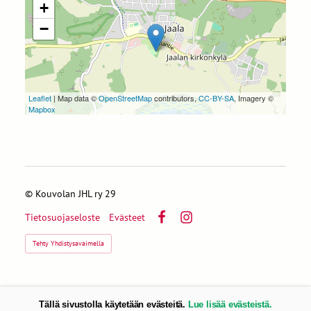
+
−
Leaflet
| Map data ©
OpenStreetMap
contributors,
CC-BY-SA
, Imagery ©
Mapbox
©
Kouvolan JHL ry 29
Tietosuojaseloste
Evästeet
Facebook
Instagram
Tehty Yhdistysavaimella
Tällä sivustolla käytetään evästeitä.
Lue lisää evästeistä.