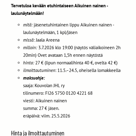
Tervetuloa kevään etuhintaiseen Aikuinen nainen -
laulunäytelmään!
mitä:
jäsenetuhintainen lippu Aikuinen nainen -
laulunäytelmään, 1 kpl/jäsen
missä:
Jaala Areena
milloin:
3.7.2026 klo 19:00 (näytös väliaikoineen 2h
20min) Ovet avataan 1,5h ennen näytöstä
hinta:
27 € (lipun normaalihinta 40 €, ovelta 42 €)
ilmoittautuminen
: 11.5.–24.5, oheisella lomakkeella
maksuohje:
saaja: Kouvolan JHL ry
tilinumero: FI26 5750 0120 4221 68
viesti: Aikuinen nainen
summa: 27 € jäsen.
eräpäivä: viim. 25.5.2026
Hinta ja ilmoittautuminen