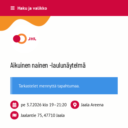
Siirry
Haku ja valikko
sivun
sisältöön
Kouvolan JHL ry 29
Aikuinen nainen -laulunäytelmä
Tarkastelet mennyttä tapahtumaa.
pe 3.7.2026
klo 19
–
21:20
Jaala Areena
Jaalantie 75, 47710 Jaala